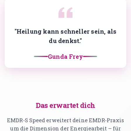
Gründerin & Denkfabrik
Unser Team
Expertenfinder
"Heilung kann schneller sein, als
Unsere Partner
du denkst."
Karriere
Gunda Frey
🗓️ Alle Veranstaltungen
EMDR Live Webinar
EMDR Live Session – Aufzeichnung
Supervision
Das erwartet dich
EMDR-S Speed erweitert deine EMDR-Praxis
📝 Blog
um die Dimension der Energiearbeit – für