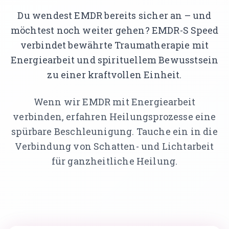
Traumatherapie (DeGPT)
Du wendest EMDR bereits sicher an – und
möchtest noch weiter gehen? EMDR-S Speed
Supervision
verbindet bewährte Traumatherapie mit
ONLINEKURSE
Energiearbeit und spirituellem Bewusstsein
Dein Weg in deine Großartigkeit
zu einer kraftvollen Einheit.
Der Leuchtturmweg
Wenn wir EMDR mit Energiearbeit
Trauma und Lernen
verbinden, erfahren Heilungsprozesse eine
spürbare Beschleunigung. Tauche ein in die
Narrative
Verbindung von Schatten- und Lichtarbeit
Traumasensibles Coaching
für ganzheitliche Heilung.
Du bist nicht kaputt (Aufzeichnung)
ÜBER UNS